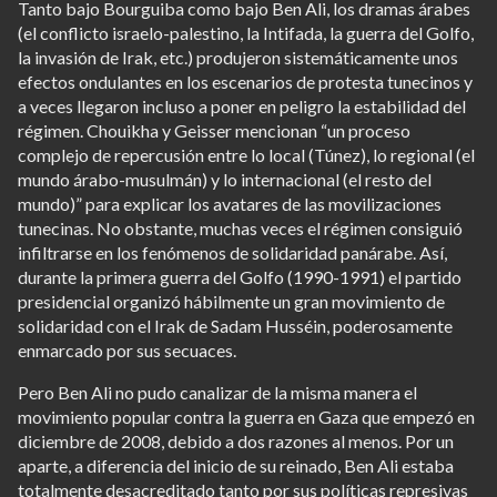
Tanto bajo Bourguiba como bajo Ben Ali, los dramas árabes
(el conflicto israelo-palestino, la Intifada, la guerra del Golfo,
la invasión de Irak, etc.) produjeron sistemáticamente unos
efectos ondulantes en los escenarios de protesta tunecinos y
a veces llegaron incluso a poner en peligro la estabilidad del
régimen. Chouikha y Geisser mencionan “un proceso
complejo de repercusión entre lo local (Túnez), lo regional (el
mundo árabo-musulmán) y lo internacional (el resto del
mundo)” para explicar los avatares de las movilizaciones
tunecinas. No obstante, muchas veces el régimen consiguió
infiltrarse en los fenómenos de solidaridad panárabe. Así,
durante la primera guerra del Golfo (1990-1991) el partido
presidencial organizó hábilmente un gran movimiento de
solidaridad con el Irak de Sadam Husséin, poderosamente
enmarcado por sus secuaces.
Pero Ben Ali no pudo canalizar de la misma manera el
movimiento popular contra la guerra en Gaza que empezó en
diciembre de 2008, debido a dos razones al menos. Por un
aparte, a diferencia del inicio de su reinado, Ben Ali estaba
totalmente desacreditado tanto por sus políticas represivas