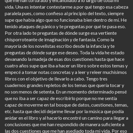
que me han torturado y encandilado a lo largo de toda mi
vida. Una es intentar contestarme a por qué tengo esa cabeza
paralela pues, como confieso al principio del texto, siempre
supe que había algo que no funcionaba bien dentro de mí. He
tenido ataques de pánico y te preguntas por qué te pasa eso.
Por otra lado te preguntas de dónde surge esa vertiente
chisporroteante de imaginación y de fantasía. Como la
mayoría de los novelistas escribo desde la infancia y te
preguntas de dónde surge ese deseo. Toda la vida he estado
devanando la madeja de esas dos cuestiones hasta que hace
cuatro años supe que iba a hacer un libro sobre estos temas y
empecé a tomar notas concretas y a leer y releer muchísimos
libros con el objetivo de llevarlo a cabo. Tengo tres
cuadernos grandes repletos de los temas que quería tocar y
no son menos de setenta. En un momento determinado pensé
que no iba a ser capaz de escribirlo porque no me sentía
capaz de moverme en tal bosque de datos, cuestiones, temas,
etc. hasta que decidí dejarme llevar por la música que podía
anidar en el libro y al hacerlo encontré un camino para llegar a
conclusiones que me han respondido de manera suficiente a
las dos cuestiones que me han asediado toda mi vida. Por eso